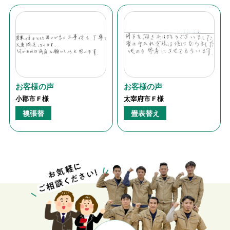
お客様の声
お客様の声
小郡市 F 様
太宰府市 F 様
襖張替
畳表替え