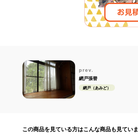
prev.
網戸張替
網戸（あみど）
この商品を見ている方は
こんな商品も見てい