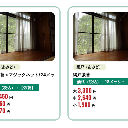
（あみど）
網戸（あみど）
替＜マジックネット/24メッ
網戸張替
＞
価格（税込）：18メッシュ
（税込）：【張替】
3,300
大
円
,450
2,640
円
中
円
360
1,980
円
小
円
270
円