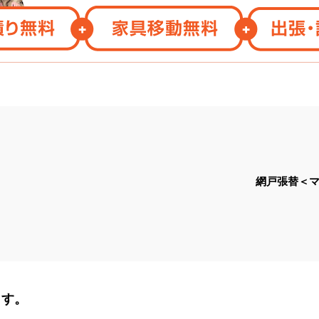
網戸張替＜マ
ます。