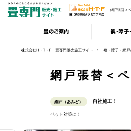
網戸張替＜ペ
株式会社H・T・F 畳専門販売施工サイト
襖・障子・網戸
網戸張替＜ペ
自社施工！
網戸（あみど）
ペット対策に！