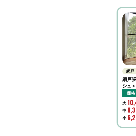
網戸
網戸張
シュ
価格
10
大
8,
中
6,
小