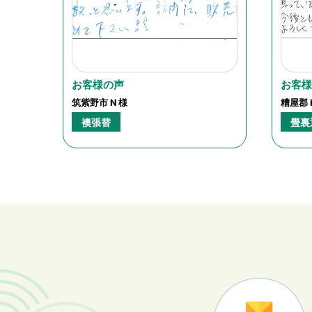
お客様の声
お客
筑紫野市 N 様
糟屋郡 
襖張替
畳裏