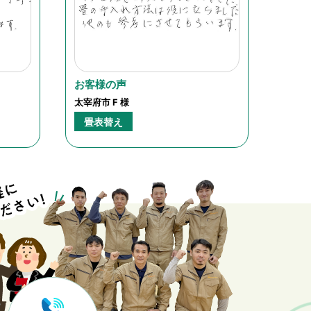
お客様の声
太宰府市 F 様
畳表替え