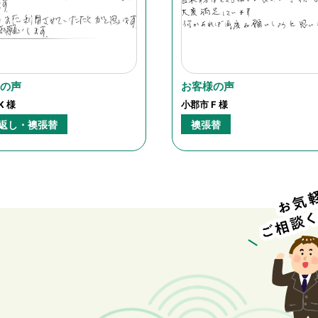
様の声
お客様の声
K 様
小郡市 F 様
返し・襖張替
襖張替