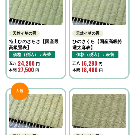
天然イ草の畳
天然イ草の畳
特上ひのさらさ【国産最
ひのさくら【国産高級特
高級畳表】
選太麻表】
価格（税込）：表替
価格（税込）：表替
24,200
16,280
五八
五八
円
円
27,500
18,480
本間
本間
円
円