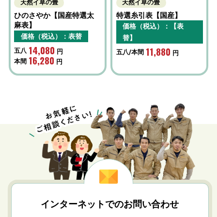
天然イ草の畳
天然イ草の畳
ひのさやか【国産特選太
特選糸引表【国産】
麻表】
価格（税込）：【表
価格（税込）：表替
替】
14,080
11,880
五八
円
五八/本間
円
16,280
本間
円
インターネットでのお問い合わせ