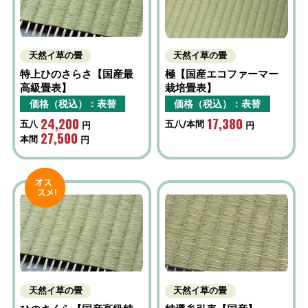
天然イ草の畳
天然イ草の畳
特上ひのさらさ【国産最
極【国産エコファーマー
高級畳表】
栽培畳表】
価格（税込）：表替
価格（税込）：表替
24,200
17,380
五八
五八/本間
円
円
27,500
本間
円
天然イ草の畳
天然イ草の畳