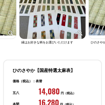
縁はお好きな柄をお選びいただけます
ひのさや
ひのさやか【国産特選太麻表】
価格（税込）：表替
14,080
五八
円（税込）
16,280
本間
円（税込）