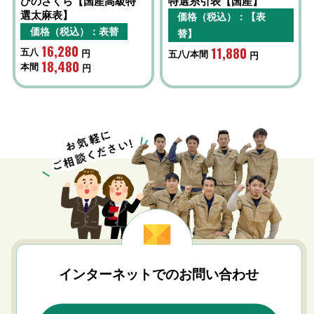
ひのさくら【国産高級特
特選糸引表【国産】
選太麻表】
価格（税込）：【表
価格（税込）：表替
替】
16,280
11,880
五八
円
五八/本間
円
18,480
本間
円
インターネットでのお問い合わせ