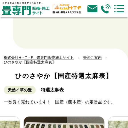
株式会社H・T・F 畳専門販売施工サイト
畳のご案内
ひのさやか【国産特選太麻表】
ひのさやか【国産特選太麻表】
特選太麻表
天然イ草の畳
一番良く売れています！ 国産（熊本産）の定番品です。